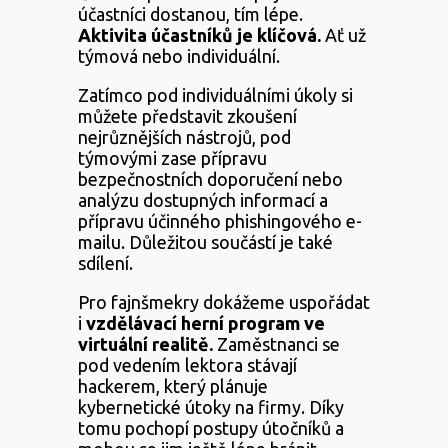
účastníci dostanou, tím lépe.
Aktivita účastníků je klíčová.
Ať už
týmová nebo individuální.
Zatímco pod individuálními úkoly si
můžete představit zkoušení
nejrůznějších nástrojů, pod
týmovými zase přípravu
bezpečnostních doporučení nebo
analýzu dostupných informací a
přípravu účinného phishingového e-
mailu. Důležitou součástí je také
sdílení.
Pro fajnšmekry dokážeme uspořádat
i
vzdělávací herní program ve
virtuální realitě.
Zaměstnanci se
pod vedením lektora stávají
hackerem, který plánuje
kybernetické útoky na firmy. Díky
tomu pochopí postupy útočníků a