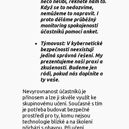
něco nelíbí, řekněte nám to.
Když se to nedozvíme,
nemůžeme to napravit. I
proto děláme průběžný
monitoring spokojenosti
účastníků pomocí anket.
Týmovost: V kybernetické
bezpečnosti neexistují
jediná správná řešení. My
prezentujeme naši praxi a
zkušenosti. Budeme jen
rádi, pokud nás doplníte o
ty vaše.
Nevyrovnanost účastníků je
přínosem a lze ji skvěle využít ke
skupinovému učení. Současně s tím
je potřeba budovat bezpečné
prostředí pro ty, komu nejsou
technologie blízké a na školení
přichází s obavou. Při učení