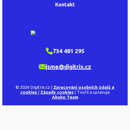
Kontakt
734 481 295
jsme@digitrix.cz
© 2026 Digitrix.cz |
Zpracování osobních údajů a
cookies
|
Zásady cookies
| Tvořil a spravuje
Abuko Team