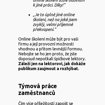
k jiné práci. Díky!“
„
Je to úplně jiné online
školení, než na jaké jsem
zvyklý, velmi příjemné
překvapení.
“
Online školení může být pro vaši
firmu a její provozní možnosti
vhodnou a přitom levnější formou.
Nebojte se ho jen proto, že jste
doposud nepotkali špičkové lektory.
Záleží jen na lektorovi, jak dokáže
publikum zaujmout a rozhýbat.
Týmová práce
zaměstnanců
Čím více příležitostí zapojit se