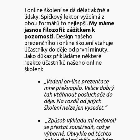
I online školení se dá dělat akčně a
lidsky. Špičkový lektor vyždímá z
obou formátů to nejlepší.
My máme
jasnou filozofii: zážitkem k
pozornosti.
Design našeho
prezenčního i online školení vtahuje
účastníky do děje od první minuty.
Jako důkaz přikládáme některé
reakce účastníků našeho online
školení:
„Vedení on-line prezentace
mne překvapilo. Velice dobrý
tah vtáhnout posluchače do
děje. Na rozdíl od jiných
školení nelze jen vysedět.“
„Způsob výkladu mi nedovolí
se přestat soustředit, což je
výborné. Obvykle od těchto
online školení stále odbíhám