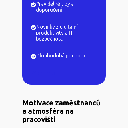
Pravidelné tipy a
doporučení
Novinky z digitální
produktivity a IT
bezpečnosti
Dlouhodobá podpora
Přidám se!
Motivace zaměstnanců
a atmosféra na
pracovišti