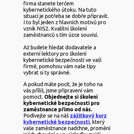
firma stanete terčem
kybernetického útoku. Na tuto
situaci je potřeba se dobře připravit.
I to byl jeden z hlavních motivů pro
vznik NIS2. Kvalitní školení
zaměstnanců s tím úzce souvisí.
Až budete hledat dodavatele a
externí lektory pro školení
kybernetické bezpečnosti ve vaší
firmě, pomohou vám naše tipy
vybrat si ty správné.
A pokud máte pocit, že je toho na
vás příliš, jsme připraveni vám
pomoct.
Objednejte si školení
kybernetické bezpečnosti pro
zaměstnance přímo od nás.
Podívejte se na náš
zážitkový kurz
kybernetické bezpečnosti
, který
vaše zaměstnance nadchne, promění