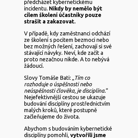
předcházet kybernetickému
incidentu.
Nikdy by nemělo být
cílem školení účastníky pouze
strašit a zakazovat.
V případě, kdy zaměstnanci odchází
ze školení s pocitem bezmoci nebo
bez možných řešení, zachovají si své
stávající návyky. Neví, kde začít a
proto nezačnou nikde. A to nebývá
žádoucí.
Slovy Tomáše Bati: „
Tím co
rozhoduje o úspěšnosti nebo
neúspěšnosti člověka, je disciplína.
“
Nejefektivnější cestou se ukazuje
budování disciplíny prostřednictvím
malých kroků, které postupně
začleňujeme do života.
Abychom s budováním kybernetické
disciplíny pomohli,
vytvořili jsme