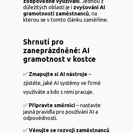
zodpovědné využívání
. Jednou z
důležitých oblastí je i
zvyšování
AI
gramotnosti
zaměstnanců
, na
kterou se v tomto článku zaměříme.
Shrnutí pro
zaneprázdněné
: AI
gramotnost v kostce
✅
Zmapujte si AI nástroje
–
zjistěte, jaké AI systémy ve firmě
využíváte a kdo s nimi pracuje.
✅
Připravte směrnici
– nastavte
jasná pravidla pro používání AI a
odpovědnosti.
✅
Věnujte se rozvoji zaměstnanců