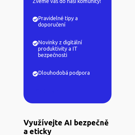
Zveme vás do naší komunity!
Pravidelné tipy a
doporučení
Novinky z digitální
produktivity a IT
bezpečnosti
Dlouhodobá podpora
Přidám se!
Využívejte AI bezpečně
a eticky