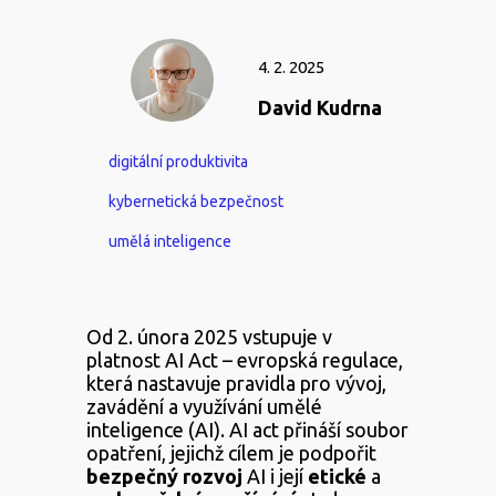
4. 2. 2025
David Kudrna
digitální produktivita
kybernetická bezpečnost
umělá inteligence
Od 2. února 2025 vstupuje v
platnost AI Act – evropská regulace,
která nastavuje pravidla pro vývoj,
zavádění a využívání umělé
inteligence (AI). AI act přináší soubor
opatření, jejichž cílem je podpořit
bezpečný
rozvoj
AI i její
etické
a