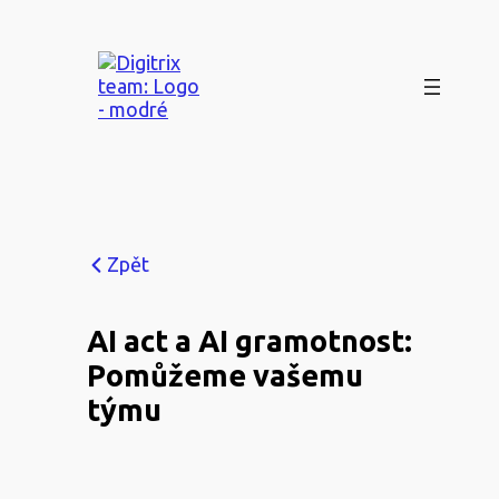
Přeskočit
na
obsah
Zpět
AI act a AI gramotnost:
Pomůžeme vašemu
týmu