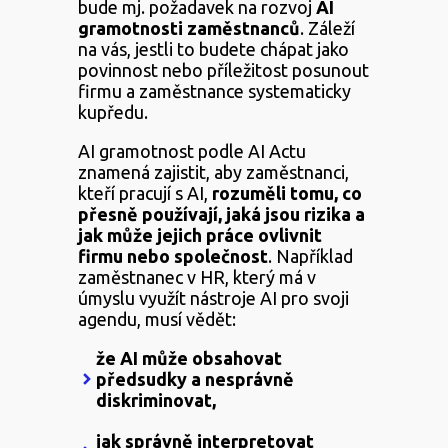
bude mj. požadavek na rozvoj
AI
gramotnosti zaměstnanců
. Záleží
na vás, jestli to budete chápat jako
povinnost nebo příležitost posunout
firmu a zaměstnance systematicky
kupředu.
AI gramotnost podle AI Actu
znamená zajistit, aby zaměstnanci,
kteří pracují s AI,
rozuměli tomu, co
přesně používají, jaká jsou rizika a
jak může jejich práce ovlivnit
firmu
nebo
společnost
. Například
zaměstnanec v HR, který má v
úmyslu využít nástroje AI pro svoji
agendu, musí vědět:
že AI může obsahovat
předsudky a nesprávně
diskriminovat,
jak správně interpretovat