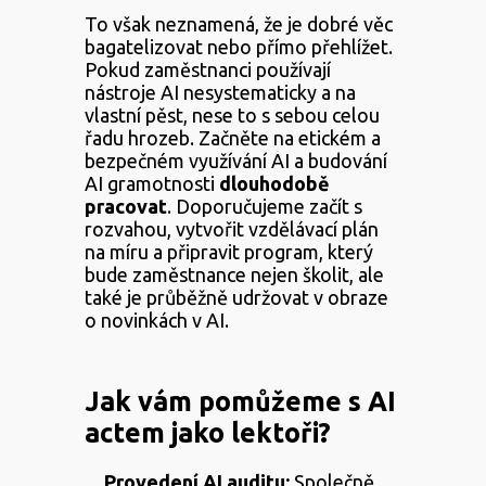
To však neznamená, že je dobré věc
bagatelizovat nebo přímo přehlížet.
Pokud zaměstnanci používají
nástroje AI nesystematicky a na
vlastní pěst, nese to s sebou celou
řadu hrozeb. Začněte na etickém a
bezpečném využívání AI a budování
AI gramotnosti
dlouhodobě
pracovat
. Doporučujeme začít s
rozvahou, vytvořit vzdělávací plán
na míru a připravit program, který
bude zaměstnance nejen školit, ale
také je průběžně udržovat v obraze
o novinkách v AI.
Jak vám pomůžeme s AI
actem jako lektoři?
Provedení AI auditu:
Společně