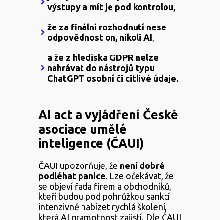
výstupy a mít je pod kontrolou,
že za finální rozhodnutí nese
odpovědnost on, nikoli AI
,
a že z hlediska GDPR nelze
nahrávat do nástrojů typu
ChatGPT osobní či citlivé údaje.
AI act a vyjádření České
asociace umělé
inteligence (ČAUI)
ČAUI upozorňuje, že
není
dobré
podléhat panice
. Lze očekávat, že
se objeví řada firem a obchodníků,
kteří budou pod pohrůžkou sankcí
intenzivně nabízet rychlá školení,
která AI gramotnost zajistí. Dle ČAUI