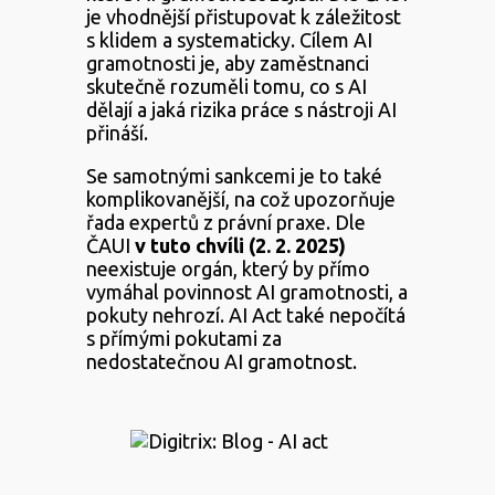
je vhodnější přistupovat k záležitost
s klidem a systematicky. Cílem AI
gramotnosti je, aby zaměstnanci
skutečně rozuměli tomu, co s AI
dělají a jaká rizika práce s nástroji AI
přináší.
Se samotnými sankcemi je to také
komplikovanější, na což upozorňuje
řada expertů z právní praxe. Dle
ČAUI
v tuto chvíli (2. 2. 2025)
neexistuje orgán, který by přímo
vymáhal povinnost AI gramotnosti, a
pokuty nehrozí. AI Act také nepočítá
s přímými pokutami za
nedostatečnou AI gramotnost.