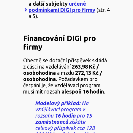
a
další subjekty
určené
podmínkami DIGI pro firmy
(str. 4
a 5)
.
Financování DIGI pro
firmy
Obecně se dotační příspěvek skládá
z části na vzdělávání
263,98 Kč /
osobohodina
a mzdu
272,13 Kč /
osobohodina
. Požadavkem pro
čerpání je, že vzdělávací program
musí mít rozsah
alespoň 16 hodin
.
Modelový příklad:
Na
vzdělávací program v
rozsahu
16 hodin
pro
15
zaměstnanců
získáte
celkový příspěvek cca 128