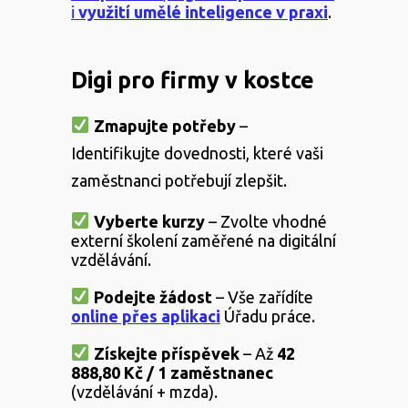
i
využití umělé inteligence v praxi
.
Digi pro firmy v kostce
Zmapujte potřeby
–
Identifikujte dovednosti, které vaši
zaměstnanci potřebují zlepšit.
Vyberte kurzy
– Zvolte vhodné
externí školení zaměřené na digitální
vzdělávání.
Podejte žádost
– Vše zařídíte
online přes aplikaci
Úřadu práce.
Získejte příspěvek
– Až
42
888,80 Kč / 1 zaměstnanec
(vzdělávání + mzda).