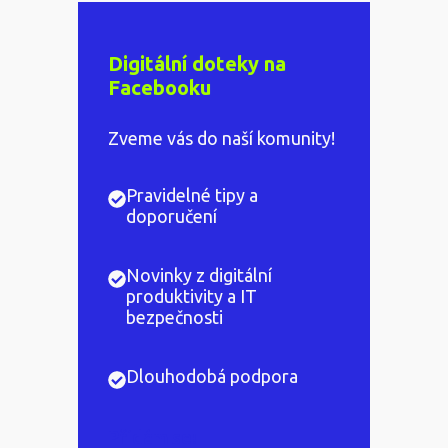
Digitální doteky na
Facebooku
Zveme vás do naší komunity!
Pravidelné tipy a
doporučení
Novinky z digitální
produktivity a IT
bezpečnosti
Dlouhodobá podpora
Přidám se!