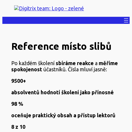
Přeskočit
na
obsah
Reference místo slibů
Po každém školení
sbíráme
reakce
a
měříme
spokojenost
účastníků. Čísla mluví jasně:
9500+
absolventů hodnotí školení jako
přínosn
é
98 %
oceňuje praktický obsah a
přístup lektorů
8 z 10