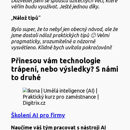
Dozvěděl jsem se spoustu užitečných věcí, které
věřím budu využívat. Ještě jednou díky.
„
Nálož tipů
“
Bylo super, že to nebyl jen obecný návod, ale že
jsme dostali nálož praktických tipů 🙂 Velmi
pragmaticky, srozumitelně a názorně
vysvětleno. Klidně bych uvítala pokračování!
Přinesou vám technologie
trápení, nebo výsledky? S námi
to druhé
Školení AI pro firmy
Naučíme váš tým pracovat s nástroji AI