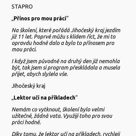
STAPRO
„
Přínos pro mou práci
“
Na školení, které pořádá Jihočeský kraj jezdím
již 11 let. Poprvé můžu s klidem říct, že mi to
opravdu hodně dalo a bylo to přínosem pro
mou práci.
I když jsem původně na druhý den již nemohla
být, tak jsem si program přeskládala a musela
přijet, abych slyšela vše.
Jihočeský kraj
„
Lektor učí na příkladech
“
Nemám co vytknout, školení bylo velmi
užitečné, žádná vata. Využiji toho pro svou
práci hodně.
Díky tomu, že lektor učí na příkladech, rychleji