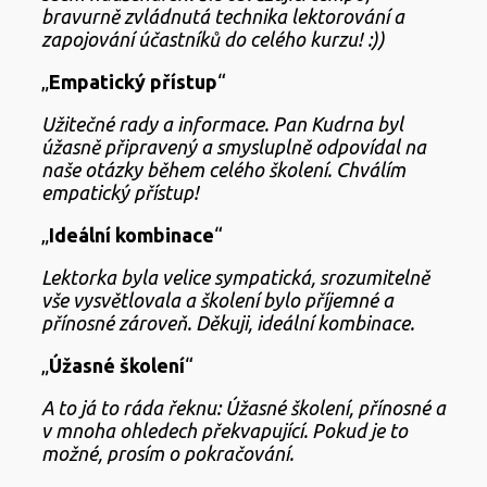
bravurně zvládnutá technika lektorování a
zapojování účastníků do celého kurzu! :))
„
Empatický přístup
“
Užitečné rady a informace. Pan Kudrna byl
úžasně připravený a smysluplně odpovídal na
naše otázky během celého školení. Chválím
empatický přístup!
„
Ideální kombinace
“
Lektorka byla velice sympatická, srozumitelně
vše vysvětlovala a školení bylo příjemné a
přínosné zároveň. Děkuji, ideální kombinace.
„
Úžasné školení
“
A to já to ráda řeknu: Úžasné školení, přínosné a
v mnoha ohledech překvapující. Pokud je to
možné, prosím o pokračování.