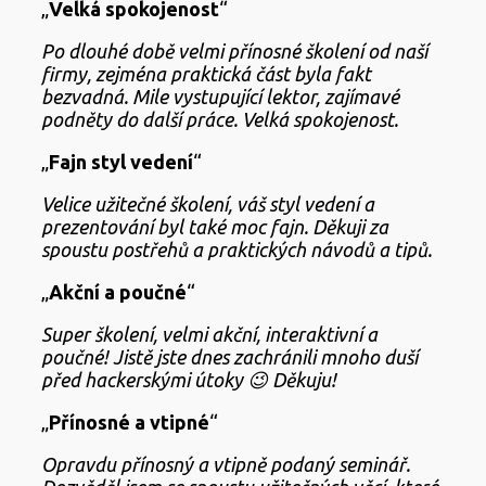
„
Velká spokojenost
“
Po dlouhé době velmi přínosné školení od naší
firmy, zejména praktická část byla fakt
bezvadná. Mile vystupující lektor, zajímavé
podněty do další práce. Velká spokojenost.
„
Fajn styl vedení
“
Velice užitečné školení, váš styl vedení a
prezentování byl také moc fajn. Děkuji za
spoustu postřehů a praktických návodů a tipů.
„
Akční a poučné
“
Super školení, velmi akční, interaktivní a
poučné! Jistě jste dnes zachránili mnoho duší
před hackerskými útoky 😉 Děkuju!
„
Přínosné a vtipné
“
Opravdu přínosný a vtipně podaný seminář.