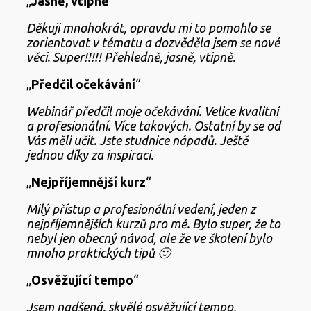
„
Jasně, vtipně
“
Děkuji mnohokrát, opravdu mi to pomohlo se
zorientovat v tématu a dozvěděla jsem se nové
věci. Super!!!!! Přehledně, jasně, vtipně.
„
Předčil očekávání
“
Webinář předčil moje očekávání. Velice kvalitní
a profesionální. Více takových. Ostatní by se od
Vás měli učit. Jste studnice nápadů. Ještě
jednou díky za inspiraci.
„
Nejpříjemnější kurz
“
Milý přístup a profesionální vedení, jeden z
nejpříjemnějších kurzů pro mě. Bylo super, že to
nebyl jen obecný návod, ale že ve školení bylo
mnoho praktických tipů 🙂
„
Osvěžující tempo
“
Jsem nadšená. skvělé osvěžující tempo,