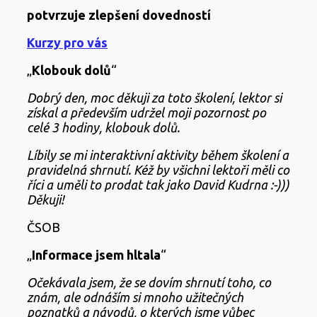
potvrzuje zlepšení dovedností
Kurzy pro vás
„
Klobouk dolů
“
Dobrý den, moc děkuji za toto školení, lektor si
získal a především udržel moji pozornost po
celé 3 hodiny, klobouk dolů.
Líbily se mi interaktivní aktivity během školení a
pravidelná shrnutí. Kéž by všichni lektoři měli co
říci a uměli to prodat tak jako David Kudrna :-)))
Děkuji!
ČSOB
„
Informace jsem hltala
“
Očekávala jsem, že se dovím shrnutí toho, co
znám, ale odnáším si mnoho užitečných
poznatků a návodů, o kterých jsme vůbec