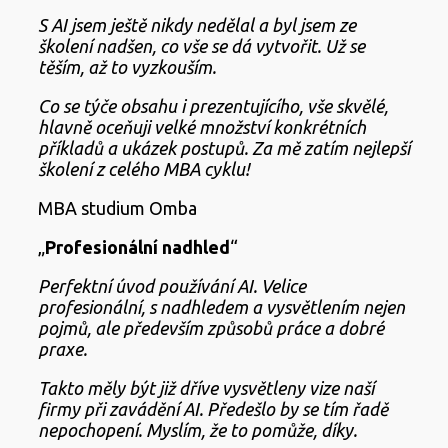
S AI jsem ještě nikdy nedělal a byl jsem ze
školení nadšen, co vše se dá vytvořit. Už se
těším, až to vyzkouším.
Co se týče obsahu i prezentujícího, vše skvělé,
hlavně oceňuji velké množství konkrétních
příkladů a ukázek postupů. Za mě zatím nejlepší
školení z celého MBA cyklu!
MBA studium Omba
„
Profesionální nadhled
“
Perfektní úvod používání AI. Velice
profesionální, s nadhledem a vysvětlením nejen
pojmů, ale především způsobů práce a dobré
praxe.
Takto měly být již dříve vysvětleny vize naší
firmy při zavádění AI. Předešlo by se tím řadě
nepochopení. Myslím, že to pomůže, díky.